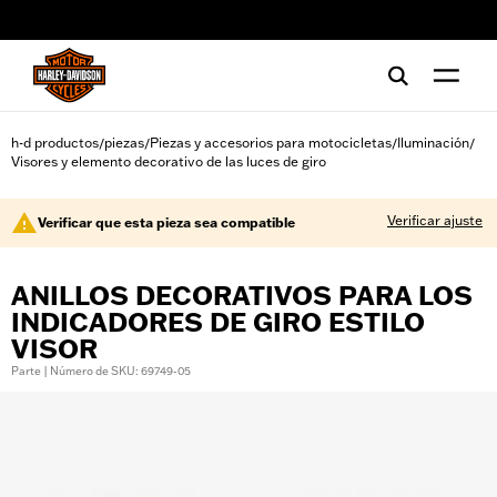
web accessibility
h-d productos
piezas
Piezas y accesorios para motocicletas
Iluminación
/
/
/
/
Visores y elemento decorativo de las luces de giro
Verificar ajuste
Verificar que esta pieza sea compatible
ANILLOS DECORATIVOS PARA LOS
INDICADORES DE GIRO ESTILO
VISOR
Parte | Número de SKU: 69749-05