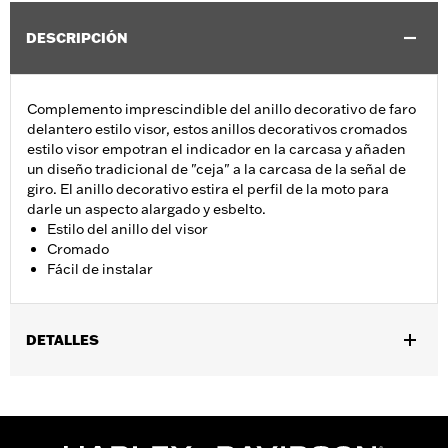
DESCRIPCIÓN
Complemento imprescindible del anillo decorativo de faro
delantero estilo visor, estos anillos decorativos cromados
estilo visor empotran el indicador en la carcasa y añaden
un diseño tradicional de "ceja" a la carcasa de la señal de
giro. El anillo decorativo estira el perfil de la moto para
darle un aspecto alargado y esbelto.
Estilo del anillo del visor
Cromado
Fácil de instalar
DETALLES
Se adapta a las luces de giro de lente plana en la parte trasera
de los modelos FLST 2006, FLSTC 1994 a 2017, FLSTN 1994 a
1997 y de la parte delantera y trasera de los modelos FLHR 2014
a 2022, FLHRC, y Touring 1988 a 2013 (excepto FLHRS, FLHX, y