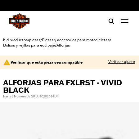
web accessibility
h-d productos
piezas
Piezas y accesorios para motocicletas
/
/
/
Bolsos y rejillas para equipaje
Alforjas
/
Verificar ajuste
Verificar que esta pieza sea compatible
ALFORJAS PARA FXLRST - VIVID
BLACK
Parte | Número de SKU: 90202534DH