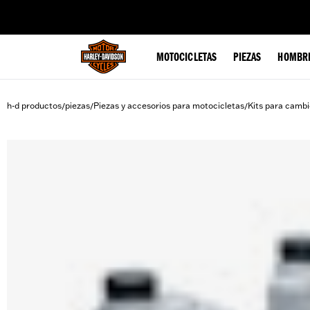
web accessibility
MOTOCICLETAS
PIEZAS
HOMBR
h-d productos
piezas
Piezas y accesorios para motocicletas
Kits para cambi
/
/
/