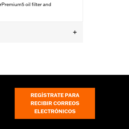
rPremium5 oil filter and
2013) y se puede utilizar como
805-80A, 63812-90 o 63813-90.
REGÍSTRATE PARA
RECIBIR CORREOS
ELECTRÓNICOS