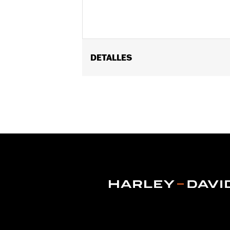
DETALLES
Se adapta a los modelos Twin Cam y S
actualización para cualquier modelo 
vinRequerido:
false