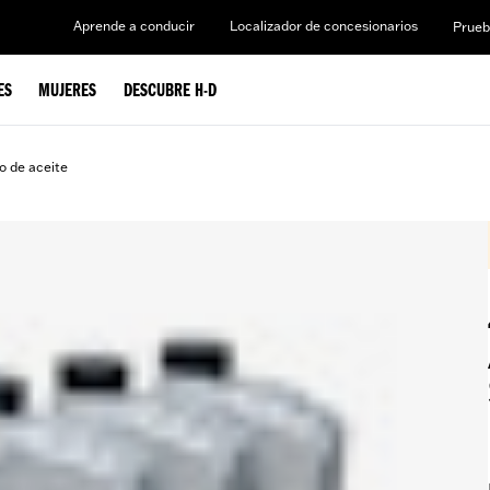
Aprende a conducir
Localizador de concesionarios
Prueb
ES
MUJERES
DESCUBRE H-D
o de aceite