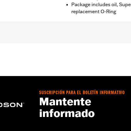
Package includes oil, Supe
replacement O-Ring
portster® Evolution® 1999 y posteriores (excepto XR 2008-
que requiera filtro de aceite N/P 62600021, 63796-77A, 63
SUSCRIPCIÓN PARA EL BOLETÍN INFORMATIVO
Mantente
informado