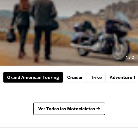
1
/
0
Grand American Touring
Cruiser
Trike
Adventure To
Ver Todas las Motocicletas