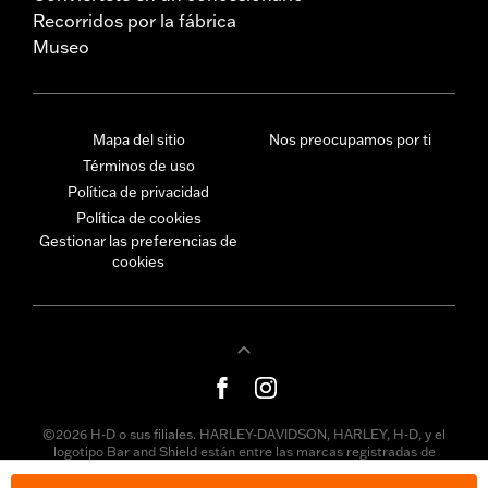
Recorridos por la fábrica
Museo
Mapa del sitio
Nos preocupamos por ti
Términos de uso
Política de privacidad
Política de cookies
Gestionar las preferencias de
cookies
©2026 H-D o sus filiales. HARLEY-DAVIDSON, HARLEY, H-D, y el
logotipo Bar and Shield están entre las marcas registradas de
Harley-Davidson Motor Company, Inc. Las marcas comerciales de
terceros son propiedad de sus respectivos dueños.