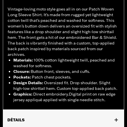
Vintage-loving moto style goes all in on our Patch Woven
Long Sleeve Shirt. It’s made from rugged yet lightweight
cotton twill that’s peached and washed for softness. This
women’s button down delivers an oversized fit with stylish
features like a drop shoulder and slight high-low shirttail
hem. The front gets a hit of our embroidered Bar & Shield.
The back is vibrantly finished with a custom, top-applied
back patch inspired by materials sourced from our
archives.
Materials
:
100% cotton lightweight twill, peached and
washed for softness.
Closure
:
Button front, sleeves, and cuffs.
Pockets
:
Patch chest pockets.
Design Details
:
Oversized fit. Drop shoulder. Slight
high-low shirttail hem. Custom top-applied back patch.
Graphics
:
Direct embroidery.Digital print on raw edge
jersey appliqué applied with single needle stitch.
DÉTAILS