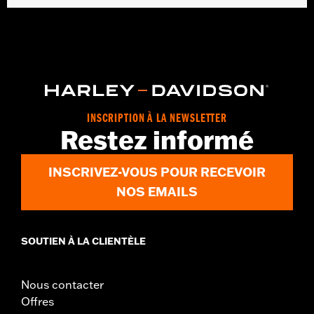
Gender:
Women
WARRANTY:
2 year limited warranty – Go to
www.h-
d.com/warranty
for full details
Origin:
Imported
INSCRIPTION À LA NEWSLETTER
Restez informé
INSCRIVEZ-VOUS POUR RECEVOIR
NOS EMAILS
SOUTIEN À LA CLIENTÈLE
Nous contacter
Offres