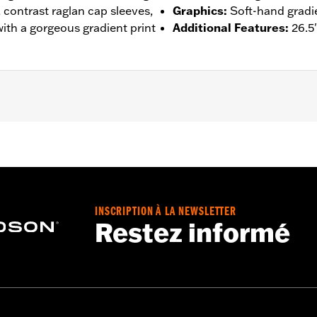
, contrast raglan cap sleeves,
Graphics
:
Soft-hand gradie
 with a gorgeous gradient print
Additional Features
:
26.5
– Go to
www.h-d.com/warranty
for full details
INSCRIPTION À LA NEWSLETTER
Restez informé