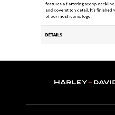
features a flattering scoop neckline
and coverstitch detail. It’s finished
of our most iconic logo.
DÉTAILS
Gender:
Women
WARRANTY:
2 year limited warranty 
Origin:
Imported