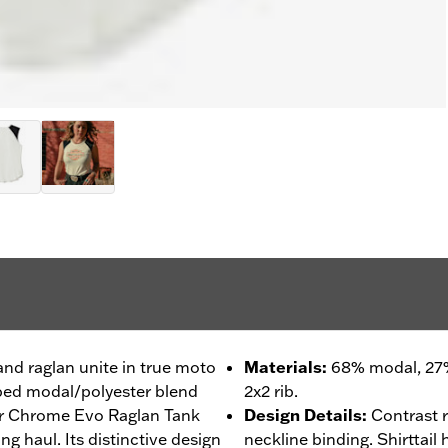
and raglan unite in true moto
Materials
:
68% modal, 27%
ibbed modal/polyester blend
2x2 rib.
our Chrome Evo Raglan Tank
Design Details
:
Contrast 
ng haul. Its distinctive design
neckline binding. Shirttail 