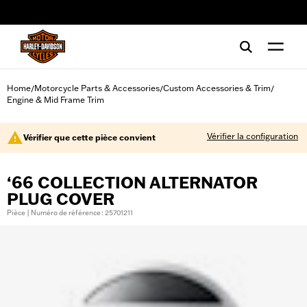
web accessibility
Home
Motorcycle Parts & Accessories
Custom Accessories & Trim
/
/
/
Engine & Mid Frame Trim
Vérifier la configuration
Vérifier que cette pièce convient
‘66 COLLECTION ALTERNATOR
PLUG COVER
Pièce | Numéro de référence : 25701211