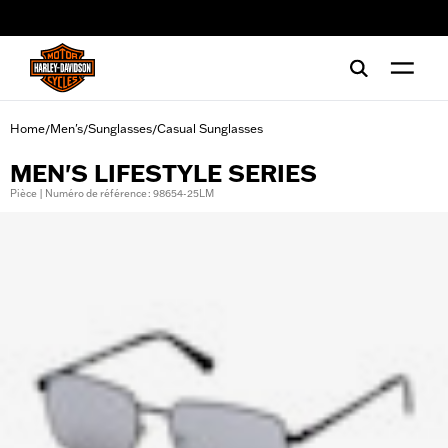
web accessibility
Home
Men's
Sunglasses
Casual Sunglasses
/
/
/
MEN'S LIFESTYLE SERIES
Pièce | Numéro de référence : 98654-25LM