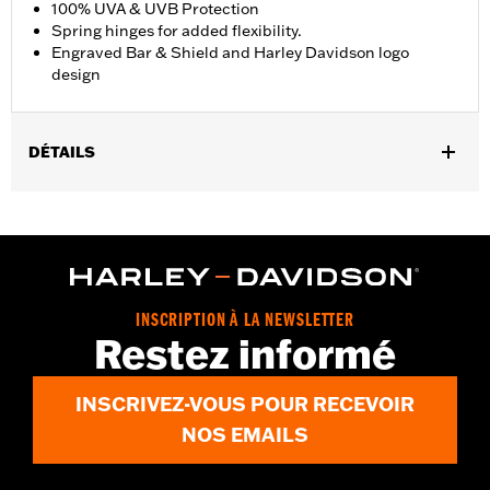
100% UVA & UVB Protection
Spring hinges for added flexibility.
Engraved Bar & Shield and Harley Davidson logo
design
DÉTAILS
Gender:
Men
,
Functional Features:
100% UV Protection
UVB protection
WARRANTY:
2 year limited warranty – Go to
www.h-
d.com/warranty
for full details
Origin:
Imported
INSCRIPTION À LA NEWSLETTER
Restez informé
INSCRIVEZ-VOUS POUR RECEVOIR
NOS EMAILS