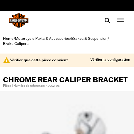
web accessibility
Home
Motorcycle Parts & Accessories
Brakes & Suspension
/
/
/
Brake Calipers
Vérifier la configuration
Vérifier que cette pièce convient
CHROME REAR CALIPER BRACKET
Pièce | Numéro de référence : 42002-08