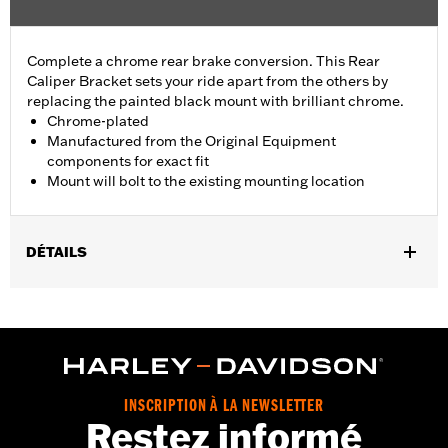
Complete a chrome rear brake conversion. This Rear
Caliper Bracket sets your ride apart from the others by
replacing the painted black mount with brilliant chrome.
Chrome-plated
Manufactured from the Original Equipment
components for exact fit
Mount will bolt to the existing mounting location
DÉTAILS
Fits '08-'17 Dyna® models.
Installation Instructions
Position On Bike:
Rear
Sold In Units:
Each
In the Box:
Mounting bracket only
INSCRIPTION À LA NEWSLETTER
WARRANTY:
1 year limited warranty – Go to
www.h-
Restez informé
d.com/warranty
for full details