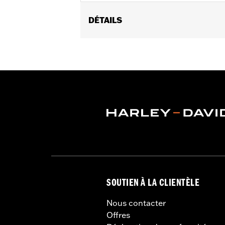
DÉTAILS
Gender:
Men
Functional Features:
100% UV Prote
WARRANTY:
2 year limited warranty 
Origin:
Imported
SOUTIEN À LA CLIENTÈLE
Nous contacter
Offres