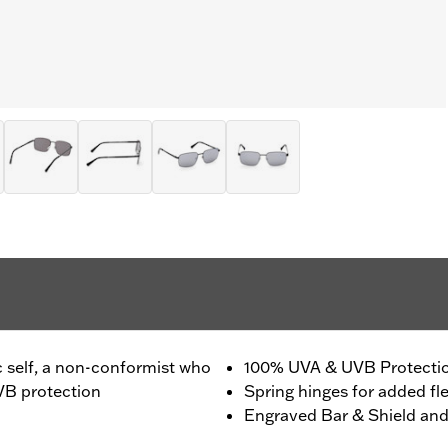
c self, a non-conformist who
100% UVA & UVB Protecti
VB protection
Spring hinges for added flex
Engraved Bar & Shield and