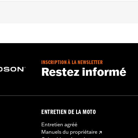
ction
,
UVB protection
– Go to
www.h-d.com/warranty
for full details
INSCRIPTION À LA NEWSLETTER
Restez informé
ENTRETIEN DE LA MOTO
Entretien agréé
Manuels du propriétaire