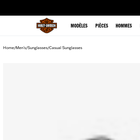
web accessibility
MODÈLES
PIÈCES
HOMMES
Home
Men's
Sunglasses
Casual Sunglasses
/
/
/