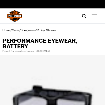
web accessibility
Home
Men's
Sunglasses
Riding Glasses
/
/
/
PERFORMANCE EYEWEAR,
BATTERY
Pièce | Numéro de référence : 98018-24LM