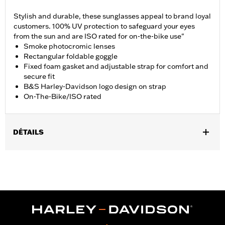
Stylish and durable, these sunglasses appeal to brand loyal
customers. 100% UV protection to safeguard your eyes
from the sun and are ISO rated for on-the-bike use"
Smoke photocromic lenses
Rectangular foldable goggle
Fixed foam gasket and adjustable strap for comfort and
secure fit
B&S Harley-Davidson logo design on strap
On-The-Bike/ISO rated
DÉTAILS
Gender:
Men
WARRANTY:
2 year limited warranty – Go to
www.h-
d.com/warranty
for full details
Origin:
Imported
Dimension Description:
Lens:66MM/Bridge:18MM/Temples:00MM