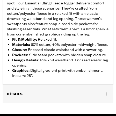
spot—our Essential Bling Fleece Jogger delivers comfort
and style in all those scenarios. They’re crafted from
cotton/polyester fleece in a relaxed fit with an elastic
drawstring waistband and leg opening. These women’s
sweatpants also feature snap-closed side pockets for
stashing essentials. What sets them apart is a hit of sparkle
from our embellished graphics riding up the leg.
Fit & Mobility
:
Relaxed fit.
Materials
:
60% cotton, 40% polyester midweight fleece.
Closure
:
Encased elastic waistband with drawstring.
Pockets
:
Side seam pockets with hidden snap closure.
Design Details
:
Rib-knit waistband. Encased elastic leg
opening.
Graphics
:
Digital gradient print with embellishment.
Inseam: 28”.
DÉTAILS
Gender:
Women
WARRANTY:
2 year limited warranty – Go to
www.h-