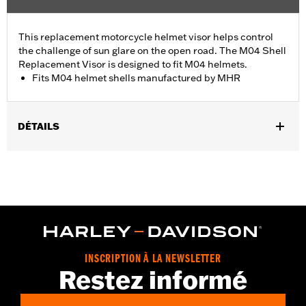
This replacement motorcycle helmet visor helps control
the challenge of sun glare on the open road. The M04 Shell
Replacement Visor is designed to fit M04 helmets.
Fits M04 helmet shells manufactured by MHR
DÉTAILS
Gender:
Men
Collection:
Genuine Motorclothes
WARRANTY:
90 day limited warranty – Go to
www.h-
d.com/warranty
for full details
INSCRIPTION À LA NEWSLETTER
Restez informé