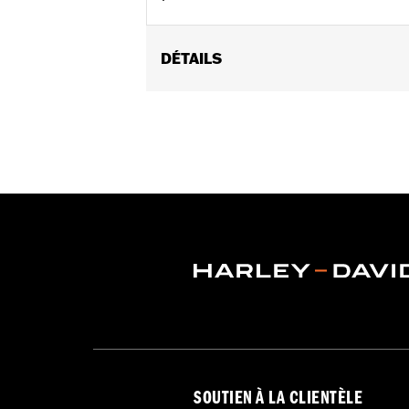
DÉTAILS
Fits '06-'10 FLHTCUSE models.
Sold In Units:
Each
In the Box:
Air filter only
WARRANTY:
1 year limited warranty 
SOUTIEN À LA CLIENTÈLE