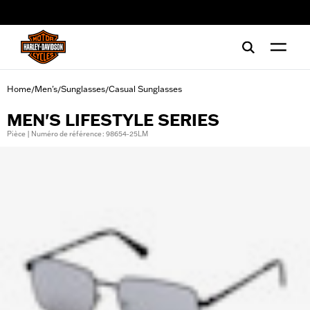
web accessibility
Home
Men's
Sunglasses
Casual Sunglasses
/
/
/
MEN'S LIFESTYLE SERIES
Pièce | Numéro de référence : 98654-25LM