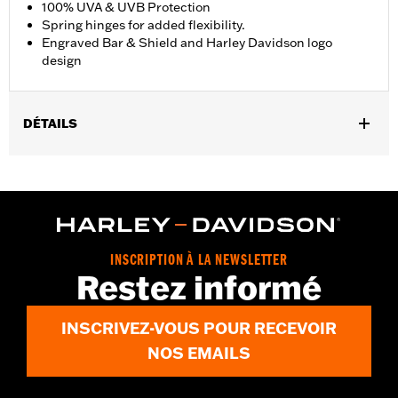
100% UVA & UVB Protection
Spring hinges for added flexibility.
Engraved Bar & Shield and Harley Davidson logo
design
DÉTAILS
Gender:
Men
,
Functional Features:
100% UV Protection
UVB protection
WARRANTY:
2 year limited warranty – Go to
www.h-
d.com/warranty
for full details
Origin:
Imported
INSCRIPTION À LA NEWSLETTER
Restez informé
INSCRIVEZ-VOUS POUR RECEVOIR
NOS EMAILS