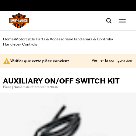
web accessibility
Home
Motorcycle Parts & Accessories
Handlebars & Controls
/
/
/
Handlebar Controls
Vérifier la configuration
Vérifier que cette pièce convient
AUXILIARY ON/OFF SWITCH KIT
Pièce | Numéro de référence : 71718-02