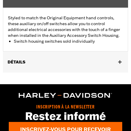
Styled to match the Original Equipment hand controls,
these auxiliary on/off switches allow you to control
additional electrical accessories with the touch of a finger
when installed in the Auxiliary Accessory Switch Housing.
Switch housing switches sold individually
DÉTAILS
Fits Auxiliary Accessory Switch Housing Kits P/N 70255-02B,
70256-02, 70213-02C and 70248-02B.
Installation Instructions
Sold Separately:
Auxiliary Accessory Switch Housing
Sold In Units:
Each
INSCRIPTION À LA NEWSLETTER
In the Box:
On/off switch and black switch cap
Restez informé
WARRANTY:
1 year limited warranty – Go to
www.h-
d.com/warranty
for full details
INSCRIVEZ-VOUS POUR RECEVOIR