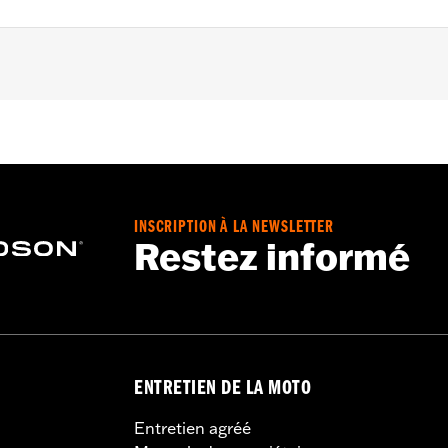
ts
– Go to
www.h-d.com/warranty
for full details
INSCRIPTION À LA NEWSLETTER
Restez informé
ENTRETIEN DE LA MOTO
Entretien agréé