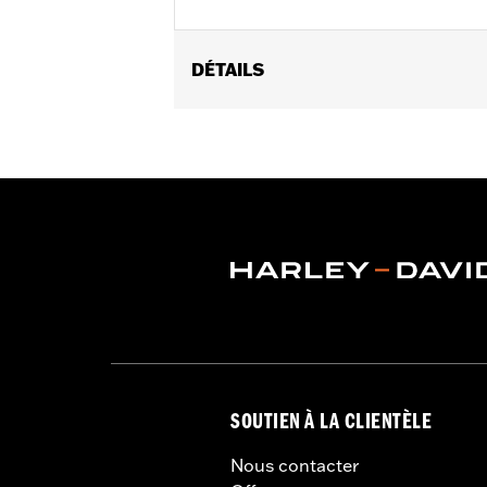
DÉTAILS
Universal Fitment.
Sold In Units:
Each
In the Box:
5 chrome-plated acorn nu
WARRANTY:
1 year limited warranty 
SOUTIEN À LA CLIENTÈLE
Nous contacter