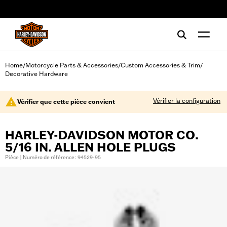
web accessibility
Home
Motorcycle Parts & Accessories
Custom Accessories & Trim
/
/
/
Decorative Hardware
Vérifier la configuration
Vérifier que cette pièce convient
HARLEY-DAVIDSON MOTOR CO.
5/16 IN. ALLEN HOLE PLUGS
Pièce | Numéro de référence : 94529-95