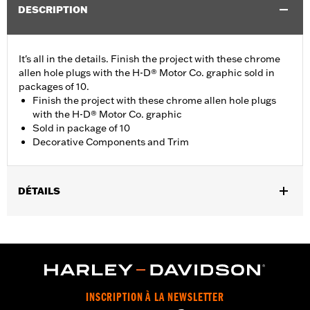
DESCRIPTION
It's all in the details. Finish the project with these chrome
allen hole plugs with the H-D® Motor Co. graphic sold in
packages of 10.
Finish the project with these chrome allen hole plugs
with the H-D® Motor Co. graphic
Sold in package of 10
Decorative Components and Trim
DÉTAILS
Universal Fitment.
Collection:
Harley-Davidson Motor Co.
Diameter:
0.312
Material Diameter UOM:
Inches
Sold In Units:
Each
INSCRIPTION À LA NEWSLETTER
In the Box:
10 allen hole plugs