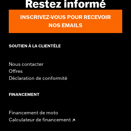
Restez informé
WARRANTY:
1 year limited warranty – Go to
www.h-
d.com/warranty
for full details
INSCRIVEZ-VOUS POUR RECEVOIR
NOS EMAILS
SOUTIEN À LA CLIENTÈLE
Nous contacter
Offres
Déclaration de conformité
FINANCEMENT
Financement de moto
Calculateur de financement