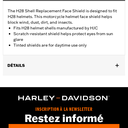
The H28 Shell Replacement Face Shield is designed to fit
H28 helmets. This motorcycle helmet face shield helps
block wind, dust, dirt, and insects.
Fits H28 helmet shells manufactured by HJC
Scratch-resistant shield helps protect eyes from sun
glare
Tinted shields are for daytime use only
DÉTAILS
Gender:
Men
Collection:
Genuine Motorclothes
WARRANTY:
90 day limited warranty – Go to
www.h-
d.com/warranty
for full details
INSCRIPTION À LA NEWSLETTER
Restez informé