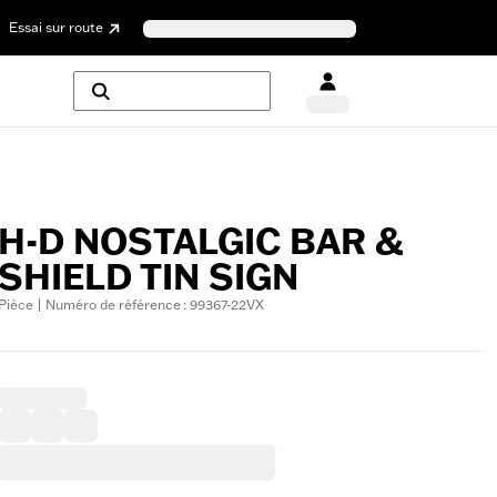
Essai sur route
H-D NOSTALGIC BAR &
SHIELD TIN SIGN
Pièce | Numéro de référence : 99367-22VX