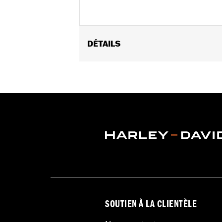
DÉTAILS
Gender:
Unisex
Dimension Description:
10.5" H x 18
SOUTIEN À LA CLIENTÈLE