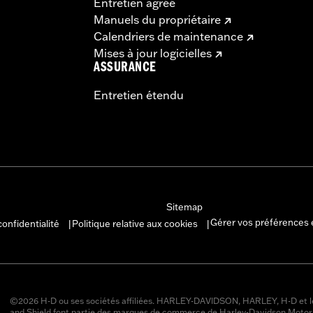
Entretien agréé
Manuels du propriétaire
Calendriers de maintenance
Mises à jour logicielles
ASSURANCE
Entretien étendu
Sitemap
Gérer vos préférences 
confidentialité
Politique relative aux cookies
|
|
©2026 H-D ou ses sociétés affiliées. HARLEY-DAVIDSON, HARLEY, H-D et l
and Shield font partie des marques de commerce de Harley-Davidson Moto