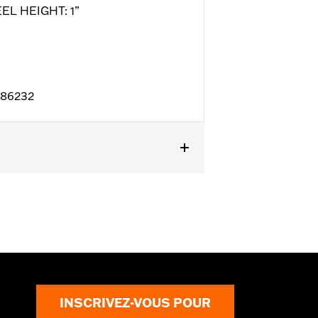
EEL HEIGHT: 1”
D86232
l details
INSCRIVEZ-VOUS POUR