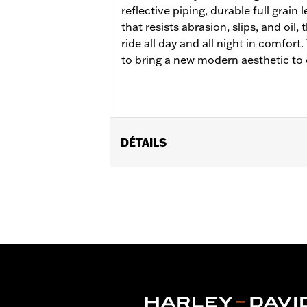
reflective piping, durable full grain
that resists abrasion, slips, and oil,
ride all day and all night in comfor
to bring a new modern aesthetic to 
DÉTAILS
Gender:
Women
WARRANTY:
Wolverine Worldwide Ma
Origin:
Imported
Dimension Description:
SHAFT HEIGH