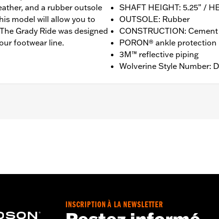
 leather, and a rubber outsole
SHAFT HEIGHT: 5.25” / H
 this model will allow you to
OUTSOLE: Rubber
t. The Grady Ride was designed
CONSTRUCTION: Cement
our footwear line.
PORON® ankle protection
3M™ reflective piping
Wolverine Style Number: 
nufacturer Warranty – Go to
www.h-d.com/warranty
for ful
T: 5.25” / HEEL HEIGHT: 1”
INSCRIPTION À LA NEWSLETTER