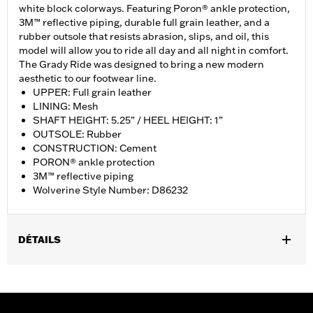
white block colorways. Featuring Poron® ankle protection,
3M™ reflective piping, durable full grain leather, and a
rubber outsole that resists abrasion, slips, and oil, this
model will allow you to ride all day and all night in comfort.
The Grady Ride was designed to bring a new modern
aesthetic to our footwear line.
UPPER: Full grain leather
LINING: Mesh
SHAFT HEIGHT: 5.25” / HEEL HEIGHT: 1”
OUTSOLE: Rubber
CONSTRUCTION: Cement
PORON® ankle protection
3M™ reflective piping
Wolverine Style Number: D86232
DÉTAILS
Gender:
Women
WARRANTY:
Wolverine Worldwide Manufacturer Warranty – Go
to
www.h-d.com/warranty
for full details