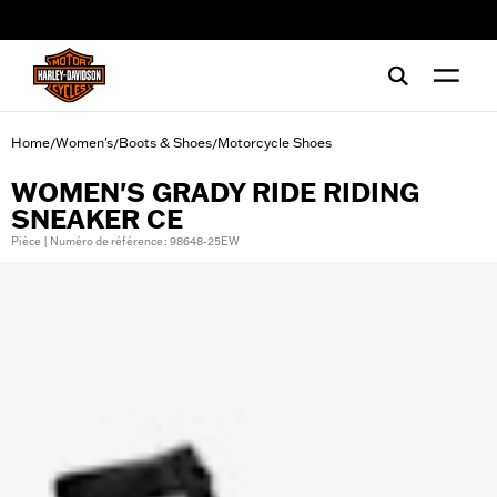
web accessibility
Home
Women's
Boots & Shoes
Motorcycle Shoes
/
/
/
WOMEN'S GRADY RIDE RIDING
SNEAKER CE
Pièce | Numéro de référence : 98648-25EW