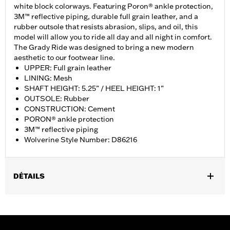
white block colorways. Featuring Poron® ankle protection,
3M™ reflective piping, durable full grain leather, and a
rubber outsole that resists abrasion, slips, and oil, this
model will allow you to ride all day and all night in comfort.
The Grady Ride was designed to bring a new modern
aesthetic to our footwear line.
UPPER: Full grain leather
LINING: Mesh
SHAFT HEIGHT: 5.25” / HEEL HEIGHT: 1”
OUTSOLE: Rubber
CONSTRUCTION: Cement
PORON® ankle protection
3M™ reflective piping
Wolverine Style Number: D86216
DÉTAILS
Gender:
Women
WARRANTY:
Wolverine Worldwide Manufacturer Warranty – Go
to
www.h-d.com/warranty
for full details