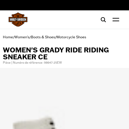
web accessibility
Home
Women's
Boots & Shoes
Motorcycle Shoes
/
/
/
WOMEN'S GRADY RIDE RIDING
SNEAKER CE
Pièce | Numéro de référence : 98647-25EW