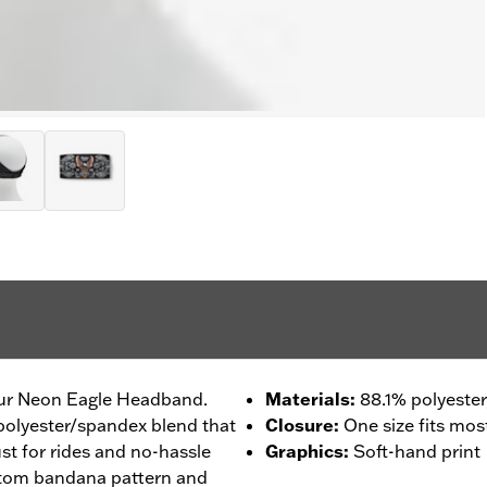
our Neon Eagle Headband.
Materials
:
88.1% polyester
 polyester/spandex blend that
Closure
:
One size fits mos
ust for rides and no-hassle
Graphics
:
Soft-hand print
ustom bandana pattern and