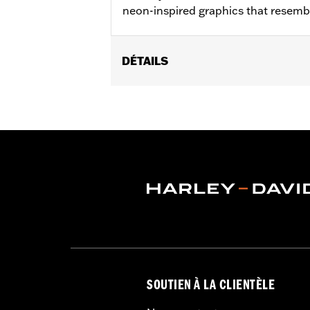
neon-inspired graphics that resemb
DÉTAILS
Gender:
Women
WARRANTY:
2 year limited warranty 
Origin:
Imported
SOUTIEN À LA CLIENTÈLE