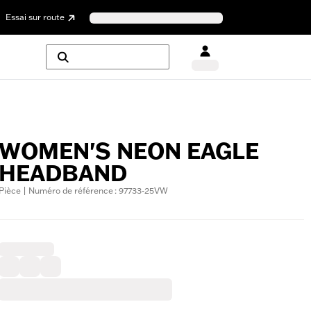
Essai sur route
WOMEN'S NEON EAGLE
HEADBAND
Pièce | Numéro de référence : 97733-25VW