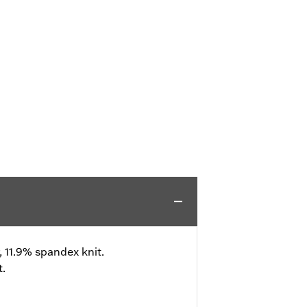
, 11.9% spandex knit.
t.