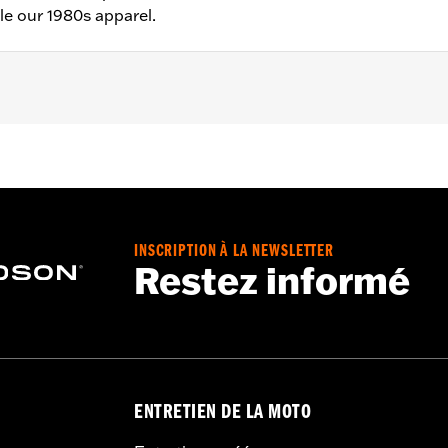
le our 1980s apparel.
– Go to
www.h-d.com/warranty
for full details
INSCRIPTION À LA NEWSLETTER
Restez informé
ENTRETIEN DE LA MOTO