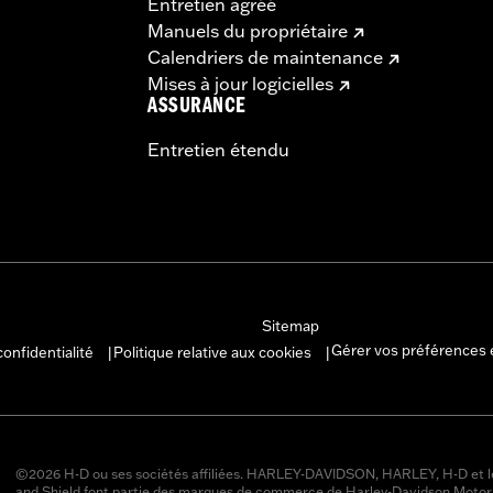
Entretien agréé
Manuels du propriétaire
Calendriers de maintenance
Mises à jour logicielles
ASSURANCE
Entretien étendu
Sitemap
Gérer vos préférences 
confidentialité
Politique relative aux cookies
|
|
©2026 H-D ou ses sociétés affiliées. HARLEY-DAVIDSON, HARLEY, H-D et l
and Shield font partie des marques de commerce de Harley-Davidson Moto