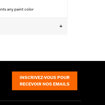
ts any paint color
INSCRIVEZ-VOUS POUR
RECEVOIR NOS EMAILS