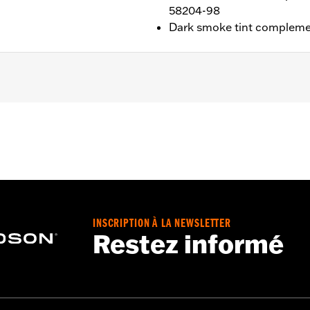
58204-98
Dark smoke tint complemen
lide® and Trike models. Stock on '04 FLHTCSE models.
e
INSCRIPTION À LA NEWSLETTER
ches
Restez informé
– Go to
www.h-d.com/warranty
for full details