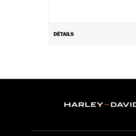
DÉTAILS
Fits '96-'13 Electra Glide®, Street G
Sold In Units:
Each
Material:
Hard-coated Polycarbonat
Width:
19.3 Inches
In the Box:
Windshield only
Material Width UOM:
Inches
Windshield Overall Height:
4.0
Windshield Overall Height UOM:
In
WARRANTY:
1 year limited warranty 