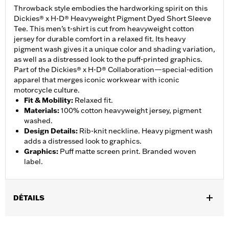
Throwback style embodies the hardworking spirit on this
Dickies® x H-D® Heavyweight Pigment Dyed Short Sleeve
Tee. This men’s t-shirt is cut from heavyweight cotton
jersey for durable comfort in a relaxed fit. Its heavy
pigment wash gives it a unique color and shading variation,
as well as a distressed look to the puff-printed graphics.
Part of the Dickies® x H-D® Collaboration—special-edition
apparel that merges iconic workwear with iconic
motorcycle culture.
Fit & Mobility
:
Relaxed fit.
Materials
:
100% cotton heavyweight jersey, pigment
washed.
Design Details
:
Rib-knit neckline. Heavy pigment wash
adds a distressed look to graphics.
Graphics
:
Puff matte screen print. Branded woven
label.
DÉTAILS
Gender:
Men