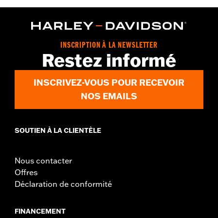
Collection:
Dickies x Harley-Davidson
Functional Features:
Heavyweight Construction
WARRANTY:
2 year limited warranty – Go to
www.h-
d.com/warranty
for full details
INSCRIPTION À LA NEWSLETTER
Origin:
Imported
Restez informé
INSCRIVEZ-VOUS POUR RECEVOIR
NOS EMAILS
SOUTIEN À LA CLIENTÈLE
Nous contacter
Offres
Déclaration de conformité
FINANCEMENT