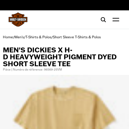
web accessibility
Home
Men's
T-Shirts & Polos
Short Sleeve T-Shirts & Polos
/
/
/
MEN'S DICKIES X H-
D HEAVYWEIGHT PIGMENT DYED
SHORT SLEEVE TEE
Pièce | Numéro de référence : 96569-25VM