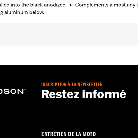
lled into the black anodized
Complements almost any c
ng aluminum below.
’13 XR, ’96-’17 Dyna (except FXDLS), ’95-’15 Softail (exce
.
INSCRIPTION À LA NEWSLETTER
Restez informé
– Go to
www.h-d.com/warranty
for full details
ENTRETIEN DE LA MOTO