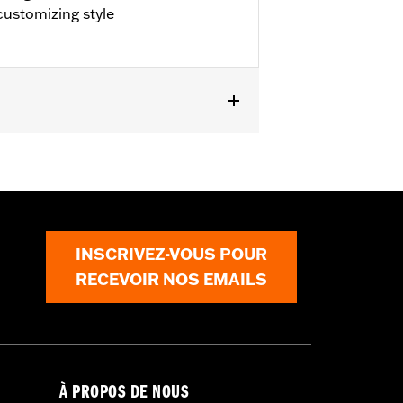
ustomizing style
pt FLSTNSE, FLSTSE and FXSBSE and
INSCRIVEZ-VOUS POUR
RECEVOIR NOS EMAILS
À PROPOS DE NOUS