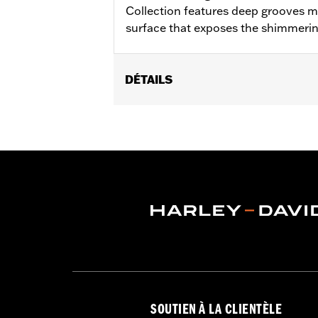
Collection features deep grooves mi
surface that exposes the shimmeri
DÉTAILS
Fits ’02-’17 VRSC, ’96-later XL, ’08-
’11-’12 FLSTSE) ’96-’07 Touring models
Installation Instructions
Collection:
Defiance
Diameter:
1.5
Material Diameter UOM:
Inches
Sold In Units:
Pair
In the Box:
Left and right hand grips
WARRANTY:
1 year limited warranty 
SOUTIEN À LA CLIENTÈLE