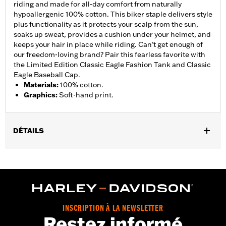
riding and made for all-day comfort from naturally
hypoallergenic 100% cotton. This biker staple delivers style
plus functionality as it protects your scalp from the sun,
soaks up sweat, provides a cushion under your helmet, and
keeps your hair in place while riding. Can’t get enough of
our freedom-loving brand? Pair this fearless favorite with
the Limited Edition Classic Eagle Fashion Tank and Classic
Eagle Baseball Cap.
Materials
:
100% cotton.
Graphics
:
Soft-hand print.
DÉTAILS
Gender:
Women
WARRANTY:
2 year limited warranty - Go to
www.h-
d.com/warranty
for full details
Origin:
Imported
INSCRIPTION À LA NEWSLETTER
Restez informé