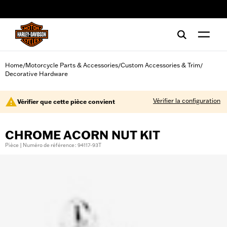
web accessibility
Home
Motorcycle Parts & Accessories
Custom Accessories & Trim
/
/
/
Decorative Hardware
Vérifier la configuration
Vérifier que cette pièce convient
CHROME ACORN NUT KIT
Pièce | Numéro de référence : 94117-93T