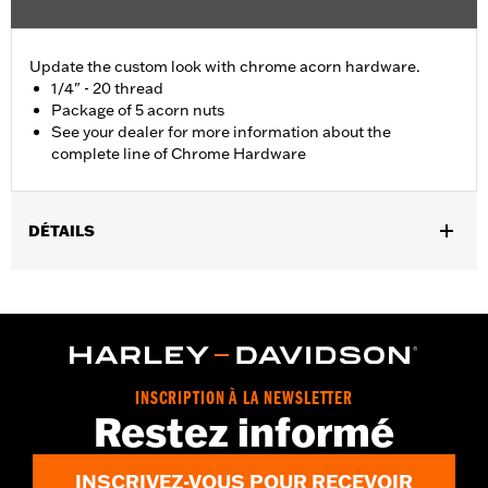
Update the custom look with chrome acorn hardware.
1/4" - 20 thread
Package of 5 acorn nuts
See your dealer for more information about the
complete line of Chrome Hardware
DÉTAILS
Universal Fitment.
Sold In Units:
Each
In the Box:
5 chrome-plated acorn nuts
WARRANTY:
1 year limited warranty – Go to
www.h-
d.com/warranty
for full details
INSCRIPTION À LA NEWSLETTER
Restez informé
INSCRIVEZ-VOUS POUR RECEVOIR