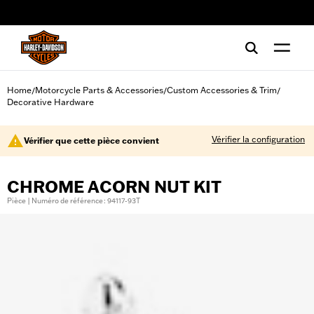
web accessibility
Home
Motorcycle Parts & Accessories
Custom Accessories & Trim
/
/
/
Decorative Hardware
Vérifier la configuration
Vérifier que cette pièce convient
CHROME ACORN NUT KIT
Pièce | Numéro de référence : 94117-93T