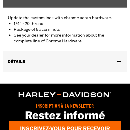
Update the custom look with chrome acorn hardware.
1/4" - 20 thread
Package of 5 acorn nuts
See your dealer for more information about the
complete line of Chrome Hardware
DÉTAILS
Universal Fitment.
Sold In Units:
Each
In the Box:
5 chrome-plated acorn nuts
WARRANTY:
1 year limited warranty – Go to
www.h-
d.com/warranty
for full details
INSCRIPTION À LA NEWSLETTER
Restez informé
INSCRIVEZ-VOUS POUR RECEVOIR