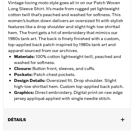
Vintage-loving moto style goes all in on our Patch Woven
Long Sleeve Shirt. It’s made from rugged yet lightweight
cotton twill that’s peached and washed for softness. This
women’s button down delivers an oversized fit with stylish
features like a drop shoulder and slight high-low shirttail
hem. The front gets a hit of embroidery that mimics our
1980s tank art. The back is finely finished with a custom,
top-applied back patch inspired by 1980s tank art and
apparel sourced from our archives.
Materials
:
100% cotton lightweight twill, peached and
washed for softness.
Closure
:
Button front, sleeves, and cuffs.
Pockets
:
Patch chest pockets.
Design Details
:
Oversized fit. Drop shoulder. Slight
high-low shirttail hem. Custom top-applied back patch.
Graphics
:
Direct embroidery. Digital print on raw edge
jersey appliqué applied with single needle stitch.
DÉTAILS