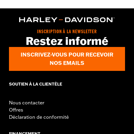
Gender:
Women
WARRANTY:
2 year limited warranty – Go to
www.h-
d.com/warranty
for full details
Origin:
Imported
INSCRIPTION À LA NEWSLETTER
Restez informé
INSCRIVEZ-VOUS POUR RECEVOIR
NOS EMAILS
SOUTIEN À LA CLIENTÈLE
Nous contacter
Offres
Déclaration de conformité
FINANCEMENT