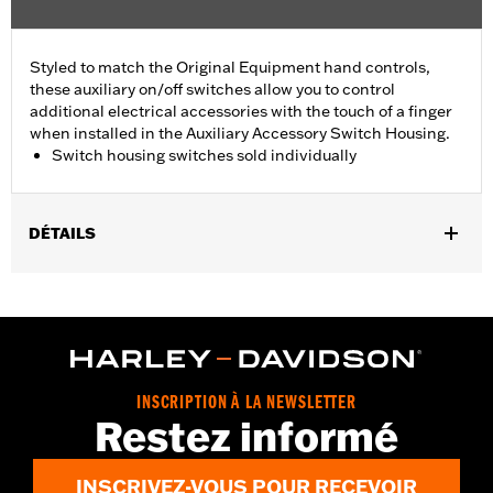
Styled to match the Original Equipment hand controls,
these auxiliary on/off switches allow you to control
additional electrical accessories with the touch of a finger
when installed in the Auxiliary Accessory Switch Housing.
Switch housing switches sold individually
DÉTAILS
Fits Auxiliary Accessory Switch Housing Kits P/N 70255-02B,
70256-02, 70213-02C and 70248-02B.
Installation Instructions
Sold Separately:
Auxiliary Accessory Switch Housing
Sold In Units:
Each
INSCRIPTION À LA NEWSLETTER
In the Box:
On/off switch and black switch cap
Restez informé
WARRANTY:
1 year limited warranty – Go to
www.h-
d.com/warranty
for full details
INSCRIVEZ-VOUS POUR RECEVOIR