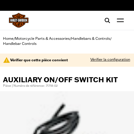
web accessibility
Home
Motorcycle Parts & Accessories
Handlebars & Controls
/
/
/
Handlebar Controls
Vérifier la configuration
Vérifier que cette pièce convient
AUXILIARY ON/OFF SWITCH KIT
Pièce | Numéro de référence : 71718-02