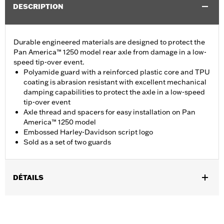
DESCRIPTION
Durable engineered materials are designed to protect the
Pan America™ 1250 model rear axle from damage in a low-
speed tip-over event.
Polyamide guard with a reinforced plastic core and TPU
coating is abrasion resistant with excellent mechanical
damping capabilities to protect the axle in a low-speed
tip-over event
Axle thread and spacers for easy installation on Pan
America™ 1250 model
Embossed Harley-Davidson script logo
Sold as a set of two guards
DÉTAILS
Fits '21-later RA1250, RA1250S, '24-later RA1250SE and '25-later
RA1250L and RA1250ST models.
Installation Instructions