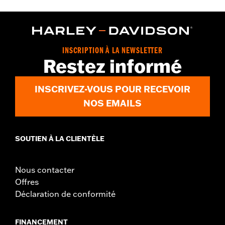
Sold In Units:
Pair
In the Box:
Guards, mounting hardware and installation
instructions
WARRANTY:
2 year limited warranty – Go to
www.h-
INSCRIPTION À LA NEWSLETTER
d.com/warranty
for full details
Restez informé
INSCRIVEZ-VOUS POUR RECEVOIR
NOS EMAILS
SOUTIEN À LA CLIENTÈLE
Nous contacter
Offres
Déclaration de conformité
FINANCEMENT