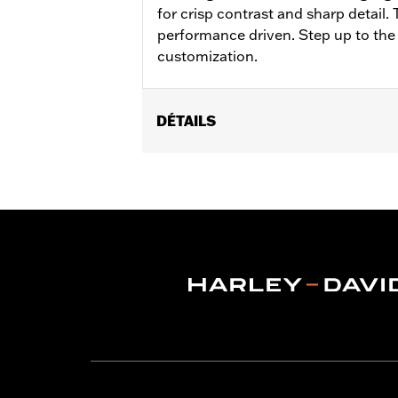
for crisp contrast and sharp detail.
performance driven. Step up to the
customization.
DÉTAILS
Fits '21-'25 Revolution Max engine-e
Installation Instructions
Collection:
Adversary
Sold In Units:
Each
In the Box:
Timer medallion, mounting
WARRANTY:
,,,,,,,,,,,,,,,,,,,,,,,,,,,,,,,,,,,,,,,,,,,,,,