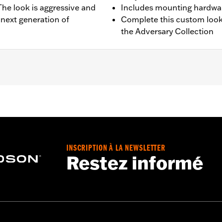
 The look is aggressive and
Includes mounting hardwa
 next generation of
Complete this custom look
the Adversary Collection
quipped models.
 hardware and installation instructions
INSCRIPTION À LA NEWSLETTER
,,,,,,,,,,,,,,,,,,,,
Restez informé