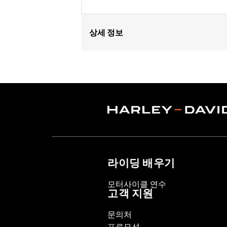
상세 정보
Gender:
Unisex
Collection:
Genuine Motorclothes
WARRANTY:
90 day limited warranty 
Technology:
UV Protection
,
,
라이딩 배우기
모터사이클 연수
고객 지원
문의처
프로모션