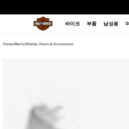
web accessibility
바이크
부품
남성용
Home
Men's
Shields, Visors & Accessories
/
/