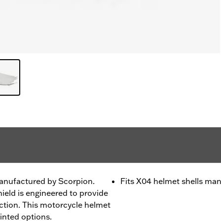
manufactured by Scorpion.
Fits X04 helmet shells ma
eld is engineered to provide
ection. This motorcycle helmet
tinted options.