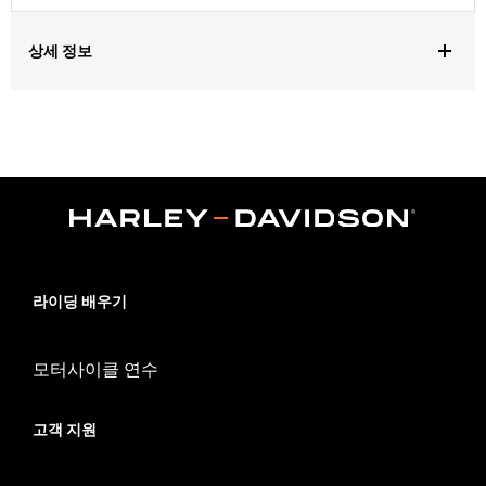
상세 정보
Gender:
Men
Lens Color:
Smoked
Functional Features:
Hydrophobic
Dimension Description:
Lens:66MM/Bridge:13MM/Temples:120MM
CERTIFICATION:
ANSI Certified
라이딩 배우기
모터사이클 연수
고객 지원