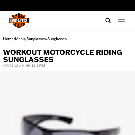
web accessibility
Home
Men's
Sunglasses
Sunglasses
/
/
/
WORKOUT MOTORCYCLE RIDING
SUNGLASSES
부품 | SKU 번호: 99482-24VM