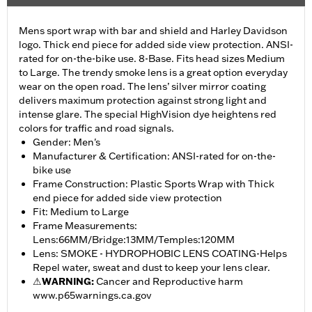
Mens sport wrap with bar and shield and Harley Davidson
logo. Thick end piece for added side view protection. ANSI-
rated for on-the-bike use. 8-Base. Fits head sizes Medium
to Large. The trendy smoke lens is a great option everyday
wear on the open road. The lens’ silver mirror coating
delivers maximum protection against strong light and
intense glare. The special HighVision dye heightens red
colors for traffic and road signals.
Gender: Men's
Manufacturer & Certification: ANSI-rated for on-the-
bike use
Frame Construction: Plastic Sports Wrap with Thick
end piece for added side view protection
Fit: Medium to Large
Frame Measurements:
Lens:66MM/Bridge:13MM/Temples:120MM
Lens: SMOKE - HYDROPHOBIC LENS COATING-Helps
Repel water, sweat and dust to keep your lens clear.
⚠
WARNING:
Cancer and Reproductive harm
www.p65warnings.ca.gov