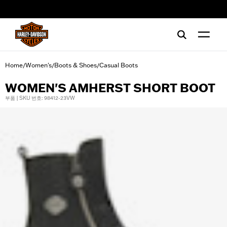
web accessibility
Home
Women's
Boots & Shoes
Casual Boots
/
/
/
WOMEN'S AMHERST SHORT BOOT
부품 | SKU 번호: 98412-23VW