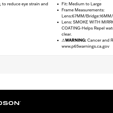
y, to reduce eye strain and
Fit: Medium to Large
Frame Measurements:
Lens:67MM/Bridge:16MM
Lens: SMOKE WITH MIR
COATING-Helps Repel water
clear.
⚠
WARNING:
Cancer and R
www.p65warnings.ca.gov
drophobic
Bridge:16MM/Temples:130MM