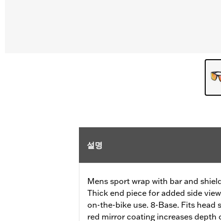
설명
Mens sport wrap with bar and shiel
Thick end piece for added side view
on-the-bike use. 8-Base. Fits head 
red mirror coating increases depth of