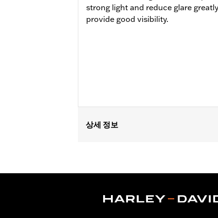
strong light and reduce glare greatl
provide good visibility.
상세 정보
Lens Type:
Mirror Lens
Gender:
Men
Lens Color:
Smoked
Functional Features:
Mirror Lens
,
Hy
Dimension Description:
Lens:67MM/
CERTIFICATION:
ANSI Certified