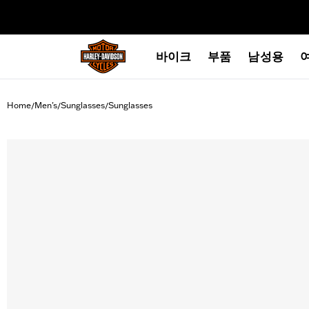
web accessibility
바이크
부품
남성용
Home
Men's
Sunglasses
Sunglasses
/
/
/