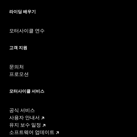
with Board-To-Peg Conversion Kit P/N 50501642.
Installation Instructions
라이딩 배우기
Collection:
Willie G. Skull
Sold In Units:
Pair
모터사이클 연수
In the Box:
Left and right footpegs, installation instructions
WARRANTY:
1 year limited warranty – Go to
www.h-
고객 지원
d.com/warranty
for full details
문의처
프로모션
모터사이클 서비스
공식 서비스
사용자 안내서
유지 보수 일정
소프트웨어 업데이트