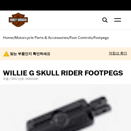
web accessibility
Home
Motorcycle Parts & Accessories
Foot Controls
Footpegs
/
/
/
적합성 확인
맞는 부품인지 확인하세요
WILLIE G SKULL RIDER FOOTPEGS
부품 | SKU 번호: 50501281