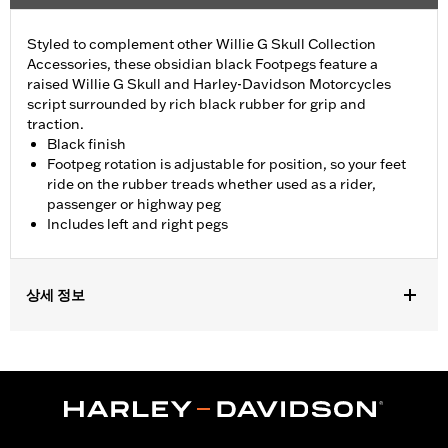
Styled to complement other Willie G Skull Collection
Accessories, these obsidian black Footpegs feature a
raised Willie G Skull and Harley-Davidson Motorcycles
script surrounded by rich black rubber for grip and
traction.
Black finish
Footpeg rotation is adjustable for position, so your feet
ride on the rubber treads whether used as a rider,
passenger or highway peg
Includes left and right pegs
상세 정보
Fits '18-later FLSB, FXBB, FXBBS, FXBR, FXBRS, FXLR, FXLRS,
FXLRST, FXST and '26-later FXD models. Also fits '18-'24 FLDE,
FLHC, FLHCS, FLSL, FLFB and FLFBS models equipped with
Board-To-Peg Conversion Kit P/N 50501640 and '09-'25 Touring
(except '23-'25 FLHXSE, FLTRXSE, '24-'25 FLHX, FLTRX,
FLTRXSTSE and '25 FLHXU and FLTRXRRSE) models equipped