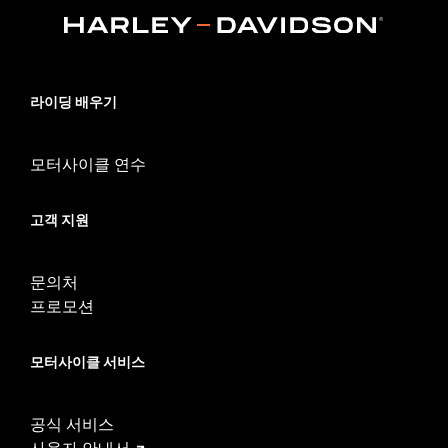
Sold In Units:
Pair
In the Box:
Left and right footpeg
WARRANTY:
1 year limited warranty – Go to
www.h-
d.com/warranty
for full details
라이딩 배우기
모터사이클 연수
고객 지원
문의처
프로모션
모터사이클 서비스
공식 서비스
사용자 안내서