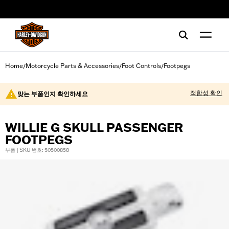
web accessibility
Home
Motorcycle Parts & Accessories
Foot Controls
Footpegs
/
/
/
적합성 확인
맞는 부품인지 확인하세요
WILLIE G SKULL PASSENGER
FOOTPEGS
부품 | SKU 번호: 50500858