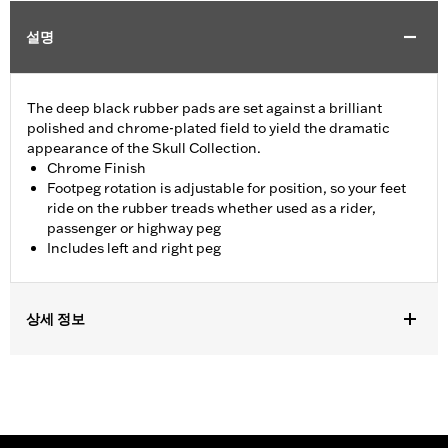
설명
The deep black rubber pads are set against a brilliant
polished and chrome-plated field to yield the dramatic
appearance of the Skull Collection.
Chrome Finish
Footpeg rotation is adjustable for position, so your feet
ride on the rubber treads whether used as a rider,
passenger or highway peg
Includes left and right peg
상세 정보
Fits passenger position on '18-later Softail models. Solo vehicles
require separate purchase of passenger footpeg mounts.
Installation Instructions
Collection:
Willie G. Skull