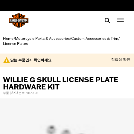
web accessibility
Home
Motorcycle Parts & Accessories
Custom Accessories & Trim
/
/
/
License Plates
적합성 확인
맞는 부품인지 확인하세요
WILLIE G SKULL LICENSE PLATE
HARDWARE KIT
부품 | SKU 번호: 41170-03