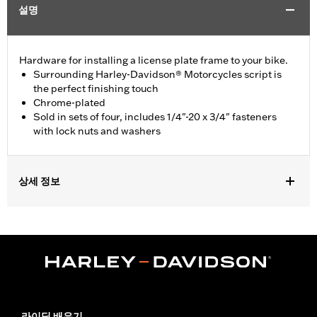
설명
Hardware for installing a license plate frame to your bike.
Surrounding Harley-Davidson® Motorcycles script is
the perfect finishing touch
Chrome-plated
Sold in sets of four, includes 1/4"-20 x 3/4" fasteners
with lock nuts and washers
상세 정보
Universal fitment (except FLHTCUTG).
Collection:
Willie G. Skull
Sold In Units:
Each
In the Box:
1/4"-20 x 3/4" fasteners with lock nuts and washers
WARRANTY:
1 year limited warranty – Go to
www.h-
d.com/warranty
for full details
라이딩 배우기