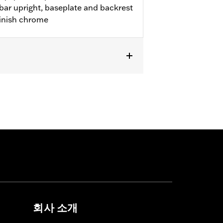
 bar upright, baseplate and backrest
finish chrome
ight.
회사 소개