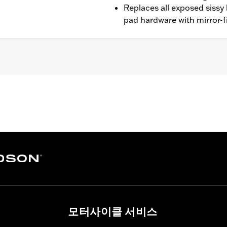
Replaces all exposed sissy
pad hardware with mirror-
SCF) equipped with a Fender Base Plate and a Sissy Bar Upr
ews
– Go to
www.h-d.com/warranty
for full details
모터사이클 서비스