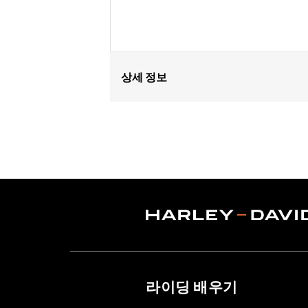
상세 정보
Fits '02-'11 VRSC™ models (except VR
Installation Instructions
Sold In Units:
Each
In the Box:
Chrome button head scr
WARRANTY:
1 year limited warranty 
라이딩 배우기