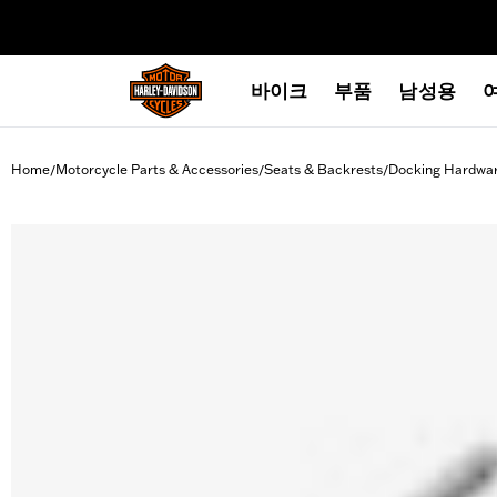
web accessibility
바이크
부품
남성용
Home
Motorcycle Parts & Accessories
Seats & Backrests
Docking Hardwa
/
/
/