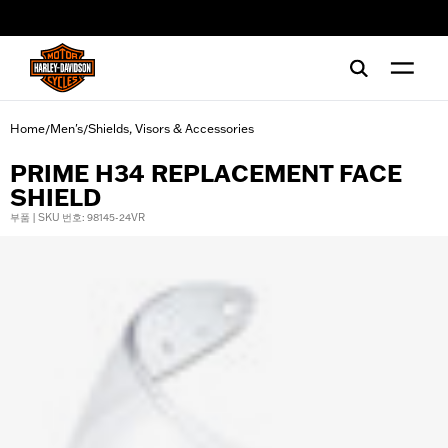
web accessibility
Home
Men's
Shields, Visors & Accessories
/
/
PRIME H34 REPLACEMENT FACE
SHIELD
부품 | SKU 번호: 98145-24VR