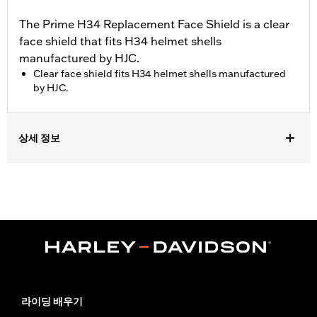
The Prime H34 Replacement Face Shield is a clear
face shield that fits H34 helmet shells
manufactured by HJC.
Clear face shield fits H34 helmet shells manufactured
by HJC.
상세 정보
Gender:
Unisex
WARRANTY:
90 day limited warranty – Go to
www.h-
d.com/warranty
for full details
Origin:
Imported
라이딩 배우기