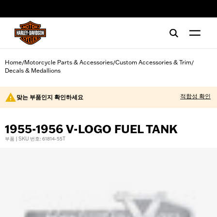
web accessibility
Home
Motorcycle Parts & Accessories
Custom Accessories & Trim
/
/
/
Decals & Medallions
적합성 확인
맞는 부품인지 확인하세요
1955-1956 V-LOGO FUEL TANK
부품 | SKU 번호: 61814-55T