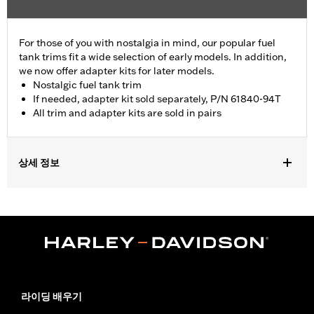
For those of you with nostalgia in mind, our popular fuel
tank trims fit a wide selection of early models. In addition,
we now offer adapter kits for later models.
Nostalgic fuel tank trim
If needed, adapter kit sold separately, P/N 61840-94T
All trim and adapter kits are sold in pairs
상세 정보
Fits '55-'56 FL models.
Sold In Units:
Pair
In the Box:
2 fuel tank nameplates
WARRANTY:
1 year limited warranty – Go to
www.h-
d.com/warranty
for full details
라이딩 배우기