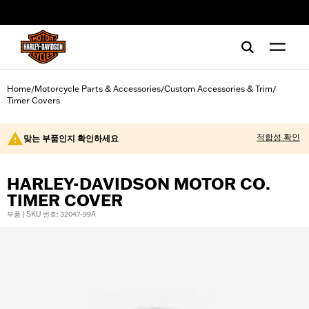
web accessibility
Home
Motorcycle Parts & Accessories
Custom Accessories & Trim
/
/
/
Timer Covers
적합성 확인
맞는 부품인지 확인하세요
HARLEY-DAVIDSON MOTOR CO.
TIMER COVER
부품 | SKU 번호: 32047-99A