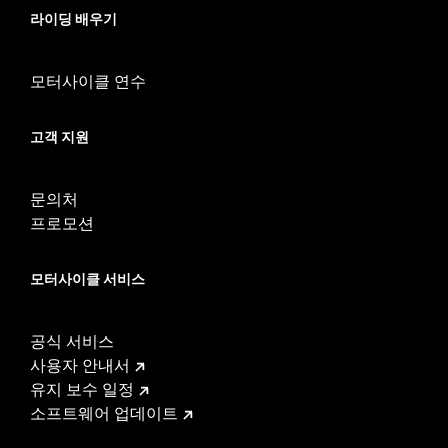
d.com/warranty
for full details
라이딩 배우기
NOTES:
Removing and installing engine covers may require
purchase of new gaskets. See dealer for information.
모터사이클 연수
고객 지원
문의처
프로모션
모터사이클 서비스
공식 서비스
사용자 안내서
유지 보수 일정
소프트웨어 업데이트