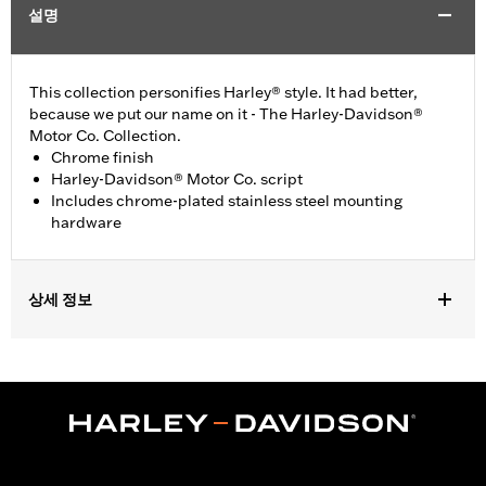
설명
This collection personifies Harley® style. It had better,
because we put our name on it - The Harley-Davidson®
Motor Co. Collection.
Chrome finish
Harley-Davidson® Motor Co. script
Includes chrome-plated stainless steel mounting
hardware
상세 정보
Fits '99-'17 Twin Cam-equipped models.
Installation Instructions
Collection:
Harley-Davidson Motor Co.
Sold In Units:
Each
In the Box:
Chrome-plated stainless steel mounting hardware
WARRANTY:
1 year limited warranty – Go to
www.h-