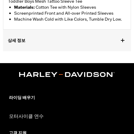
Toddler Boys Mesh Tattoo Sleeve Tee
Materials
:
Cotton Tee with Nylon Sleeves
Screenprinted Front and All-over Printed Sleeves
Machine Wash Cold with Like Colors, Tumble Dry Low.
상세 정보
Gender:
Boy's
라이딩 배우기
모터사이클 연수
고객 지원