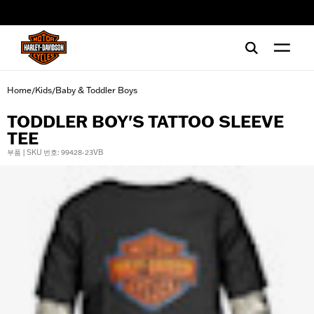
web accessibility
Home
Kids
Baby & Toddler Boys
/
/
TODDLER BOY'S TATTOO SLEEVE
TEE
부품 | SKU 번호: 99428-23VB