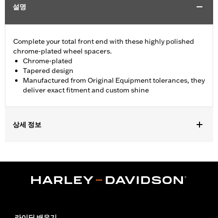
설명
Complete your total front end with these highly polished
chrome-plated wheel spacers.
Chrome-plated
Tapered design
Manufactured from Original Equipment tolerances, they
deliver exact fitment and custom shine
상세 정보
Fits '08-later Touring models without ABS brakes. Does not fit
with Fork Slider End Cover P/N 46282-07.
Installation Instructions
Sold In Units:
Pair
In the Box:
Includes left and right front wheel spacers
WARRANTY:
1 year limited warranty – Go to
www.h-
d.com/warranty
for full details
라이딩 배우기