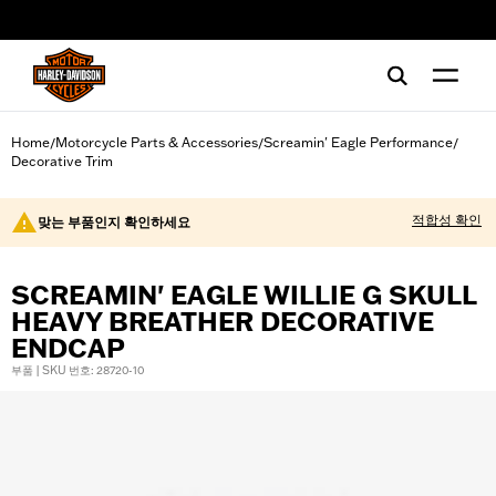
web accessibility
Home
Motorcycle Parts & Accessories
Screamin' Eagle Performance
/
/
/
Decorative Trim
적합성 확인
맞는 부품인지 확인하세요
SCREAMIN' EAGLE WILLIE G SKULL
HEAVY BREATHER DECORATIVE
ENDCAP
부품 | SKU 번호: 28720-10