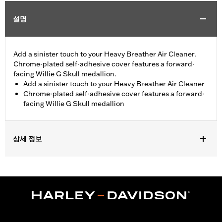
설명
Add a sinister touch to your Heavy Breather Air Cleaner.
Chrome-plated self-adhesive cover features a forward-
facing Willie G Skull medallion.
Add a sinister touch to your Heavy Breather Air Cleaner
Chrome-plated self-adhesive cover features a forward-
facing Willie G Skull medallion
상세 정보
Fits models equipped with Screamin’ Eagle® Heavy Breather Air
Cleaner Kits P/N 29253-08C, 29006-09C, 29299-08A, and
29098-09A.
Installation Instructions
Collection:
Willie G. Skull
Diameter:
3.5