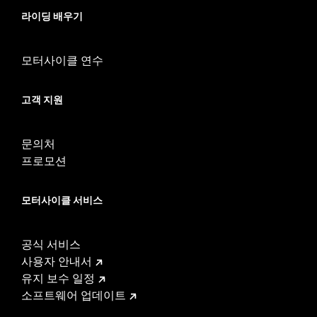
Material Diameter UOM:
Inches
라이딩 배우기
Sold In Units:
Pair
Material:
Aluminum
모터사이클 연수
In the Box:
Medallion only
WARRANTY:
1 year limited warranty – Go to
www.h-
d.com/warranty
for full details
고객 지원
문의처
프로모션
모터사이클 서비스
공식 서비스
사용자 안내서
유지 보수 일정
소프트웨어 업데이트