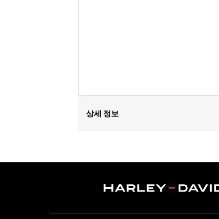
상세 정보
Fits '18-later FXBB, FXBRS, FXST, '18
Installation Instructions
Sold In Units:
Each
In the Box:
Screw-in mount, pop-up ca
WARRANTY:
1 year limited warranty 