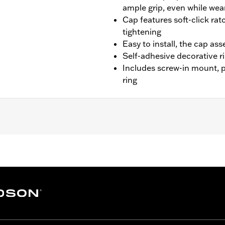
ample grip, even while wea
Cap features soft-click rat
tightening
Easy to install, the cap as
Self-adhesive decorative ri
Includes screw-in mount, 
ring
-'20 FXBR and '21-later FXBBS.
p, matching trim ring and installation instructions
– Go to
www.h-d.com/warranty
for full details