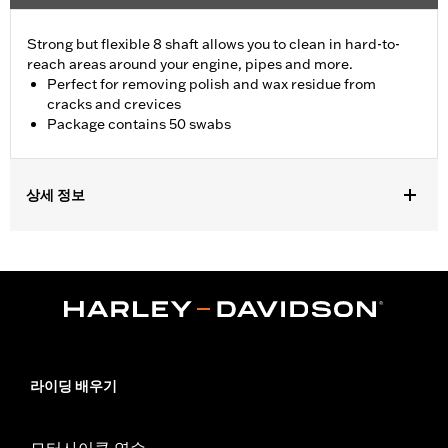
Strong but flexible 8 shaft allows you to clean in hard-to-
reach areas around your engine, pipes and more.
Perfect for removing polish and wax residue from
cracks and crevices
Package contains 50 swabs
상세 정보
Universal Fitment.
Recommended Usage:
Hard-to-reach areas near engine, pipes
and more
Sold In Units:
Each
In the Box:
50 swabs
라이딩 배우기
모터사이클 연수