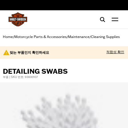
web accessibility
Home
Motorcycle Parts & Accessories
Maintenance
Cleaning Supplies
/
/
/
적합성 확인
맞는 부품인지 확인하세요
DETAILING SWABS
부품 | SKU 번호: 93600107